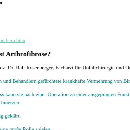
n
ne berichten
st Arthrofibrose?
Doz. Dr. Ralf Rosenberger, Facharzt für Unfallchirurgie und O
nten und Behandlern gefürchtete krankhafte Vermehrung von B
 kann sie nach einer Operation zu einer ausgeprägten Funkt
Schmerzen.
g geklärt.
ine große Rolle spielen.