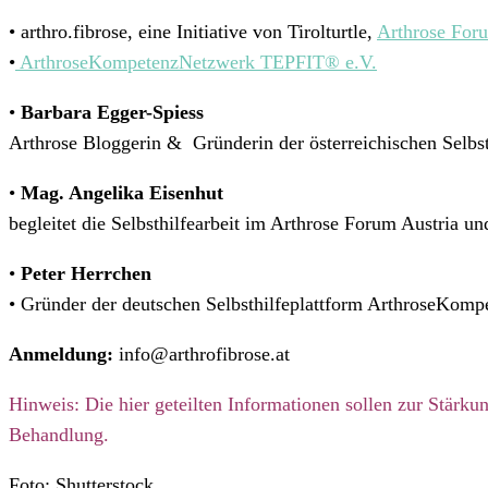
• arthro.fibrose, eine Initiative von Tirolturtle,
Arthrose For
•
ArthroseKompetenzNetzwerk TEPFIT®️ e.V.
•
Barbara Egger-Spiess
Arthrose Bloggerin & Gründerin der österreichischen Selbsth
•
Mag. Angelika Eisenhut
begleitet die Selbsthilfearbeit im Arthrose Forum Austria u
•
Peter Herrchen
• Gründer der deutschen Selbsthilfeplattform ArthroseKom
Anmeldung:
info@arthrofibrose.at
Hinweis: Die hier geteilten Informationen sollen zur Stärku
Behandlung.
Foto: Shutterstock