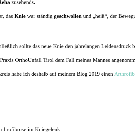
Reha
zusehends.
er, das
Knie
war ständig
geschwollen
und „heiß“, der Bewegu
hließlich sollte das neue Knie den jahrelangen Leidensdruck 
 Praxis OrthoUnfall Tirol dem Fall meines Mannes angenomme
nkreis habe ich deshalb auf meinem Blog 2019 einen
Arthrofi
:
rthrofibrose im Kniegelenk