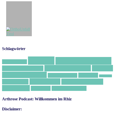
Schlagwörter
Arthrose
Arthrose behandeln
Arthrofibrose
Arthrose Schmerzen
Arthrose
Arthrose Forschung
Selbstmanagement
Bewegung
Arthrose Urlaub
Ernährung
Kniearthrose
künstliche Gelenke
Hüftarthrose
Rhizarthrose
Selbsthilfe
Selbstmanagement
Arthrose Podcast: Willkommen im Rhiz
Disclaimer: