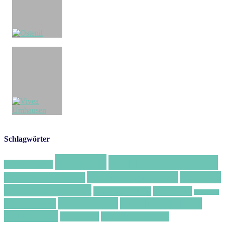
Schlagwörter
Arthrose
Arthrose behandeln
Arthrofibrose
Arthrose Schmerzen
Arthrose
Arthrose Forschung
Selbstmanagement
Bewegung
Arthrose Urlaub
Ernährung
Kniearthrose
künstliche Gelenke
Hüftarthrose
Rhizarthrose
Selbsthilfe
Selbstmanagement