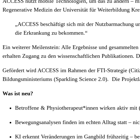
ACCESS nutzt mobile Technologien, um das zu ändern – mit
Regenerative Medizin der Universität für Weiterbildung Kr
„ACCESS beschäftigt sich mit der Nutzbarmachung und
die Erkrankung zu bekommen.“
Ein weiterer Meilenstein: Alle Ergebnisse und gesammelte
erhalten Zugang zu den wissenschaftlichen Publikationen. Da
Gefördert wird ACCESS im Rahmen der FTI-Strategie (Citize
Bildungsministeriums (Sparkling Science 2.0). Die Projektl
Was ist neu?
Betroffene & Physiotherapeut*innen wirken aktiv mit 
Bewegungsanalysen finden im echten Alltag statt – ni
KI erkennt Veränderungen im Gangbild frühzeitig – b