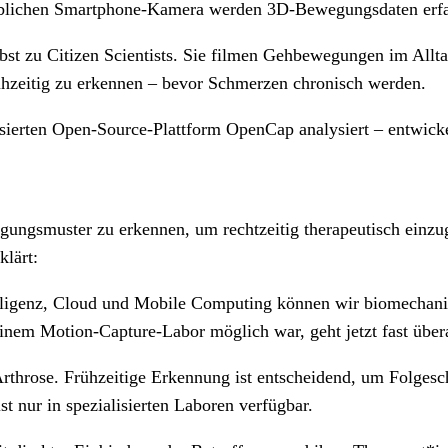
lsüblichen Smartphone-Kamera werden 3D-Bewegungsdaten erfa
bst zu Citizen Scientists. Sie filmen Gehbewegungen im Allt
rühzeitig zu erkennen – bevor Schmerzen chronisch werden.
ierten Open-Source-Plattform OpenCap analysiert – entwickel
gungsmuster zu erkennen, um rechtzeitig therapeutisch einzu
klärt:
ntelligenz, Cloud und Mobile Computing können wir biomechan
nem Motion-Capture-Labor möglich war, geht jetzt fast über
n Arthrose. Frühzeitige Erkennung ist entscheidend, um Folge
t nur in spezialisierten Laboren verfügbar.