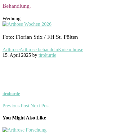
Behandlung.
Werbung
Foto: Florian Stix / FH St. Pölten
Arthrose
Arthrose behandeln
Kniearthrose
15. April 2025 by
tirolturtle
tirolturtle
Previous Post
Next Post
You Might Also Like