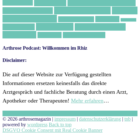
Arthrose
Arthrose behandeln
Arthrofibrose
Arthrose Schmerzen
Arthrose
Arthrose Forschung
Selbstmanagement
Bewegung
Arthrose Urlaub
Ernährung
Kniearthrose
künstliche Gelenke
Hüftarthrose
Rhizarthrose
Selbsthilfe
Selbstmanagement
Arthrose Podcast: Willkommen im Rhiz
Disclaimer:
Die auf dieser Website zur Verfügung gestellten
Informationen ersetzen keinesfalls das direkte
Arztgespräch und fachliche Beratung durch einen Arzt,
Apotheker oder Therapeuten!
Mehr erfahren
…
Facebook
Instagram
Linkedin
RSS
© 2026 arthrosemagazin |
impressum
|
datenschutzerklärung
|
tnb
|
powered by
wordpress
Back to top
DSGVO Cookie Consent mit Real Cookie Banner