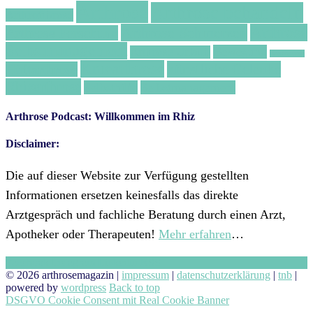
Arthrose
Arthrose behandeln
Arthrofibrose
Arthrose Schmerzen
Arthrose
Arthrose Forschung
Selbstmanagement
Bewegung
Arthrose Urlaub
Ernährung
Kniearthrose
künstliche Gelenke
Hüftarthrose
Rhizarthrose
Selbsthilfe
Selbstmanagement
Arthrose Podcast: Willkommen im Rhiz
Disclaimer:
Die auf dieser Website zur Verfügung gestellten
Informationen ersetzen keinesfalls das direkte
Arztgespräch und fachliche Beratung durch einen Arzt,
Apotheker oder Therapeuten!
Mehr erfahren
…
Facebook
Instagram
Linkedin
RSS
© 2026 arthrosemagazin |
impressum
|
datenschutzerklärung
|
tnb
|
powered by
wordpress
Back to top
DSGVO Cookie Consent mit Real Cookie Banner